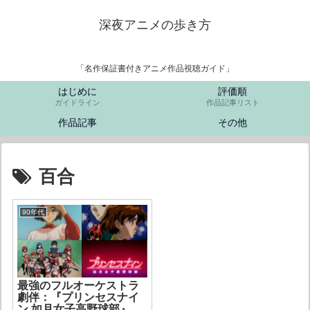
深夜アニメの歩き方
「名作保証書付きアニメ作品視聴ガイド」
はじめに
評価順
ガイドライン
作品記事リスト
作品記事
その他
百合
90年代
最強のフルオーケストラ
劇伴：『プリンセスナイ
ン 如月女子高野球部』