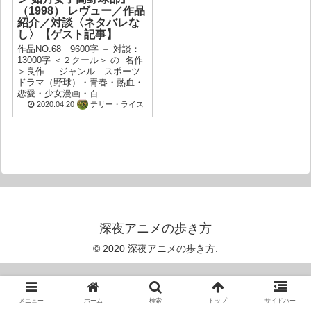
（1998） レヴュー／作品
紹介／対談〈ネタバレな
し〉【ゲスト記事】
作品NO.68 9600字 ＋ 対談：
13000字 ＜２クール＞ の 名作
＞良作 ジャンル スポーツ
ドラマ（野球）・青春・熱血・
恋愛・少女漫画・百...
2020.04.20
テリー・ライス
深夜アニメの歩き方
© 2020 深夜アニメの歩き方.
メニュー
ホーム
検索
トップ
サイドバー