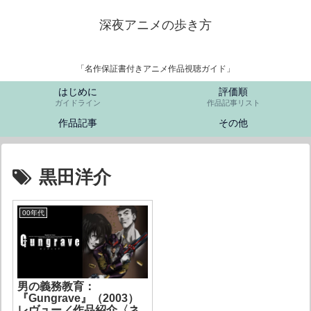
深夜アニメの歩き方
「名作保証書付きアニメ作品視聴ガイド」
はじめに
評価順
ガイドライン
作品記事リスト
作品記事
その他
黒田洋介
00年代
男の義務教育：
『Gungrave』（2003）
レヴュー／作品紹介〈ネ