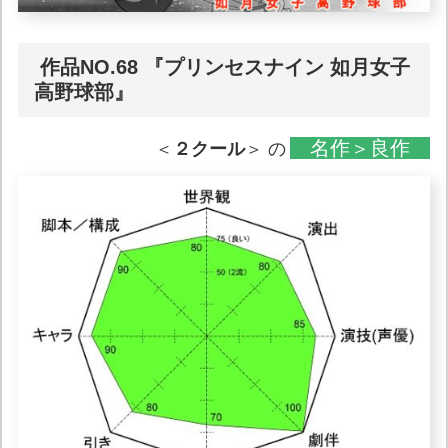
作品NO.68 『プリンセスナイン 如月女子
高野球部』
名作＞良作
＜
２クール
＞ の