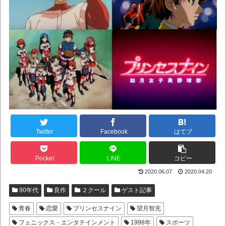
Twitter
Facebook
はてブ
Pocket
LINE
コピー
2020.06.07
2020.04.20
90年代
良作
２クール
ゲスト記事
青春
恋愛
プリンセスナイン
望月智充
フェニックス・エンタテインメント
1998年
スポーツ