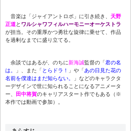
音楽は「ジャイアントロボ」に引き続き、
天野
正道
と
ワルシャワフィルハーモニーオーケストラ
が担当。その重厚かつ勇壮な旋律に乗せて、作品
を過剰なまでに盛り立てる。
余談ではあるが、のちに
新海誠
監督の「
君の名
は。
」、また「
とらドラ！
」や「
あの日見た花の
名前を僕達はまだ知らない。
」などのキャラクタ
ーデザインで世に知られることになるアニメータ
ー、
田中将賀
のキャリアスタート作でもある（※
本作では動画で参加）。
あらすじ