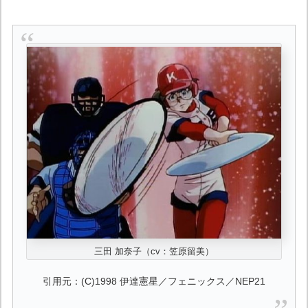
三田 加奈子（cv：笠原留美）
引用元：(C)1998 伊達憲星／フェニックス／NEP21