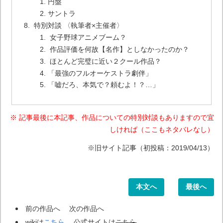
円盤
サントラ
特別対談 〈執筆者×主催者〉
女子野球アニメブーム？
作品評価を何故【名作】としなかったのか？
ほとんど完璧に近い２クール作品？
「最強のフルオーケストラ劇伴」
「嘘だろ、本気で？頼むよ！？…」
※ 記事最後に本記事、作品についての特別対談もありますので宜
しければ（ここもネタバレなし）
※旧サイト記事（初投稿：2019/04/13）
本文へ
最後へ
前の作品へ 次の作品へ
wikiは
こちら
公式サイトは
こちら