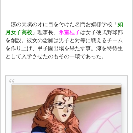
涼の天賦の才に目を付けた名門お嬢様学校「
如
月女子高校
」理事長、
氷室桂子
は女子硬式野球部
を創設。彼女の念願は男子と対等に戦えるチーム
を作り上げ、甲子園出場を果たす事。涼を特待生
として入学させたのもその一環であった。