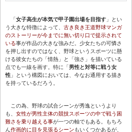
「
女子高生が本気で甲子園出場を目指す
」とい
う大きな特徴によって、
古き良き王道野球マンガ
のストーリーが今までに無い切り口で提示されて
いる
事が作品の大きな強みだ。少女たちの可憐さ
を押し出すのではなく、野球というスポーツに懸
ける彼女たちの「情熱」と「強さ」を描いている
点でも一線を画す。特に「
男性と対等に戦う女
性
」という構図においては、今なお通用する描き
を持っているだろう。
この為、野球の試合シーンが秀逸というより
も、
女性が男性主体の競技スポーツの中で戦う困
難さを乗り越える事
が一つの軸でもある。もちろ
ん
作画的に目を見張るシーン
もいくつかあるが、