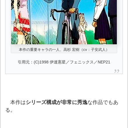
本作の重要キャラの一人、高杉 宏樹（cv：子安武人）
引用元：(C)1998 伊達憲星／フェニックス／NEP21
本作は
シリーズ構成が非常に秀逸
な作品でもあ
る。