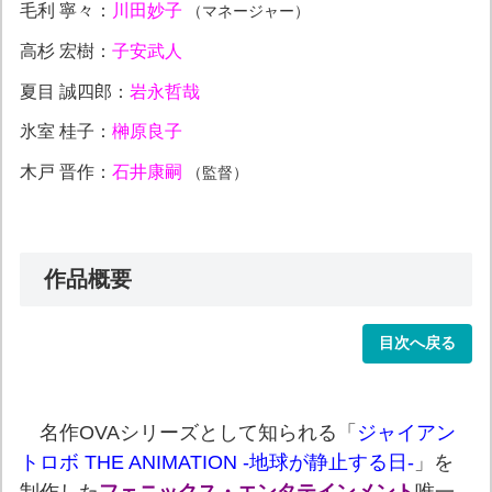
毛利 寧々：
川田妙子
（マネージャー）
高杉 宏樹：
子安武人
夏目 誠四郎：
岩永哲哉
氷室 桂子：
榊原良子
木戸 晋作：
石井康嗣
（監督）
作品概要
目次へ戻る
名作OVAシリーズとして知られる「
ジャイアン
トロボ THE ANIMATION -地球が静止する日-
」を
制作した
フェニックス・エンタテインメント
唯一