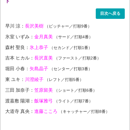
ト
目次へ戻る
早川 涼：
長沢美樹
（ピッチャー／打順9番）
氷室 いずみ：
金月真美
（サード／打順4番）
森村 聖良：
氷上恭子
（セカンド／打順1番）
吉本 ヒカル：
長沢直美
（ファースト／打順2番）
堀田 小春：
矢島晶子
（センター／打順3番）
東 ユキ：
川澄綾子
（レフト／打順5番）
三田 加奈子：
笠原留美
（ショート／打順6番）
渡嘉敷 陽湖：
飯塚雅弓
（ライト／打順7番）
大道寺 真央：
進藤こころ
（キャッチャー／打順8番）