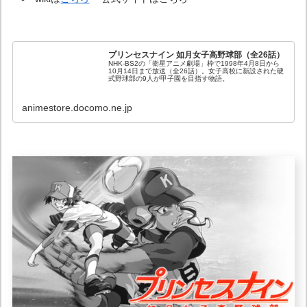
プリンセスナイン 如月女子高野球部（全26話）
NHK-BS2の「衛星アニメ劇場」枠で1998年4月8日から
10月14日まで放送（全26話）。女子高校に新設された硬
式野球部の9人が甲子園を目指す物語。
animestore.docomo.ne.jp