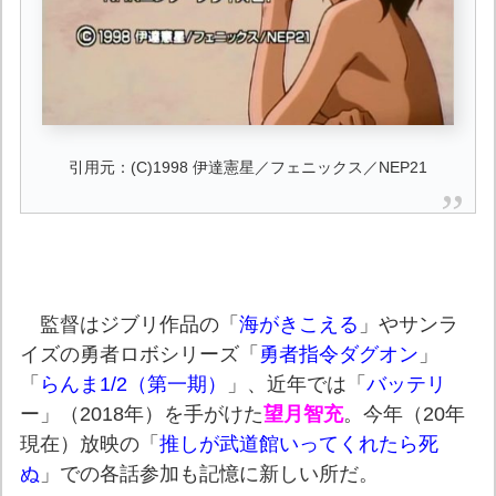
引用元：(C)1998 伊達憲星／フェニックス／NEP21
監督はジブリ作品の「
海がきこえる
」やサンラ
イズの勇者ロボシリーズ「
勇者指令ダグオン
」
「
らんま1/2（第一期）
」、近年では「
バッテリ
ー」（2018年）を手がけた
望月智充
。今年（20年
現在）放映の「
推しが武道館いってくれたら死
ぬ
」での各話参加も記憶に新しい所だ。