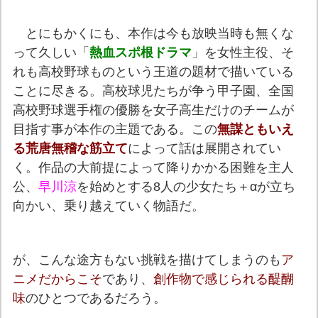
とにもかくにも、本作は今も放映当時も無くな
って久しい「
熱血スポ根ドラマ
」を女性主役、そ
れも高校野球ものという王道の題材で描いている
ことに尽きる。高校球児たちが争う甲子園、全国
高校野球選手権の優勝を女子高生だけのチームが
目指す事が本作の主題である。この
無謀ともいえ
る荒唐無稽な筋立て
によって話は展開されてい
く。作品の大前提によって降りかかる困難を主人
公、
早川涼
を始めとする8人の少女たち＋αが立ち
向かい、乗り越えていく物語だ。
が、こんな途方もない挑戦を描けてしまうのも
ア
ニメだからこそ
であり、
創作物で感じられる醍醐
味
のひとつであるだろう。