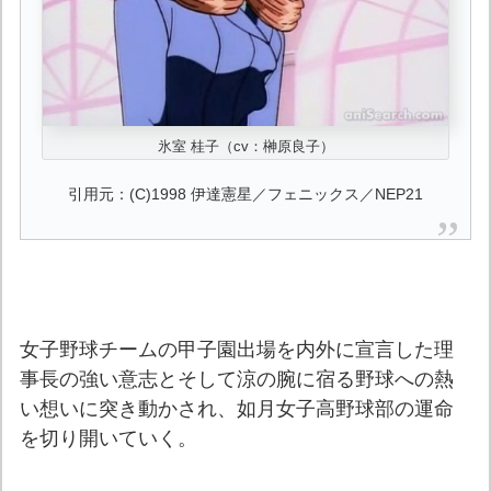
氷室 桂子（cv：榊原良子）
引用元：(C)1998 伊達憲星／フェニックス／NEP21
女子野球チームの甲子園出場を内外に宣言した理
事長の強い意志とそして涼の腕に宿る野球への熱
い想いに突き動かされ、如月女子高野球部の運命
を切り開いていく。