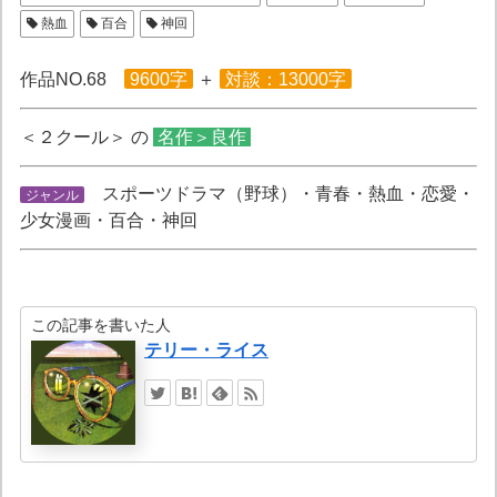
熱血
百合
神回
作品NO.68
9600字
＋
対談：13000字
＜２クール＞ の
名作＞良作
スポーツドラマ（野球）・青春・熱血・恋愛・
ジャンル
少女漫画・百合・神回
この記事を書いた人
テリー・ライス