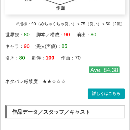
※指標：90（めちゃくちゃ良い）＞75（良い）＞50（2流）
80
90
80
世界観：
脚本／構成：
演出：
90
85
キャラ：
演技(声優)：
80
100
70
引き：
劇伴：
作画：
Ave. 84.38
ネタバレ厳禁度：★★☆☆☆
詳しくはこちら
作品データ／スタッフ／キャスト