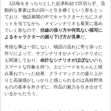
1話毎をきっちりとした起承転結で区切らず、流
動的な要素は先の回へと引き継ぐという形をとっ
ており、物語展開の中でキャラクターたちにスポ
ットを当てながら、メインシナリオも着実に進め
ていく形なので、
伏線の張り方や何気ない描写に
よるキャラクターの掘り下げ方が見事
だ。
奇抜な事は一切しない、物語の流れに寄り添った
作りによって、サブシナリオがメインシナリオに
も関連しており、
余計なシナリオがほぼない
のも
スマートな印象を持つ。エピソードをちゃんと積
み重ねていった結果、クライマックスの盛り上が
りと高揚感がしっかりと感じられるのは高校野球
ものの基本を外さずに、作品の魅力を引き出せて
いるからだろう。