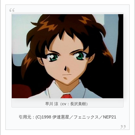
早川 涼（cv：長沢美樹）
引用元：(C)1998 伊達憲星／フェニックス／NEP21