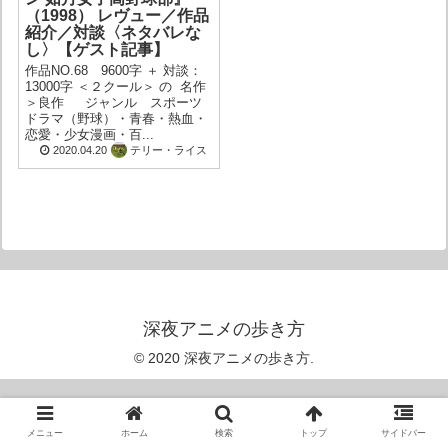
（1998） レヴュー／作品
紹介／対談〈ネタバレな
し〉【ゲスト記事】
作品NO.68 9600字 ＋ 対談：
13000字 ＜２クール＞ の 名作
＞良作 ジャンル スポーツ
ドラマ（野球）・青春・熱血・
恋愛・少女漫画・百...
2020.04.20
テリー・ライス
深夜アニメの歩き方
© 2020 深夜アニメの歩き方.
メニュー
ホーム
検索
トップ
サイドバー