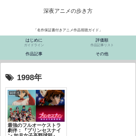
深夜アニメの歩き方
「名作保証書付きアニメ作品視聴ガイド」
はじめに
評価順
ガイドライン
作品記事リスト
作品記事
その他
1998年
90年代
最強のフルオーケストラ
劇伴：『プリンセスナイ
ン 如月女子高野球部』