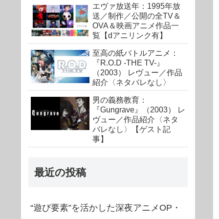
エヴァ放送年：1995年放
送／制作／公開の全TV＆
OVA＆映画アニメ作品一
覧【dアニリンク有】
至高の紙バトルアニメ：
『R.O.D -THE TV-』
（2003） レヴュー／作品
紹介〈ネタバレなし〉
男の義務教育：
『Gungrave』（2003） レ
ヴュー／作品紹介〈ネタ
バレなし〉【ゲスト記
事】
最近の投稿
“遊び要素”を活かした深夜アニメOP・