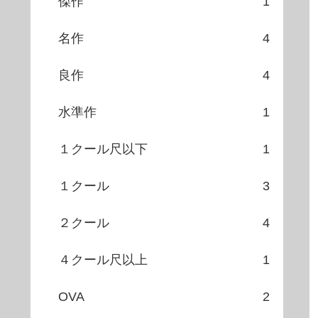
傑作
1
名作
4
良作
4
水準作
1
１クール尺以下
1
１クール
3
２クール
4
４クール尺以上
1
OVA
2