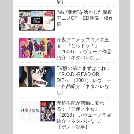
事】
“遊び要素”を活かした深夜
アニメOP・ED映像・傑作
選
深夜アニメラブコメの王
者：『とらドラ！』
（2008） レヴュー／作品
紹介〈ネタバレなし〉
TV版の前にまずはこれ：
『R.O.D -READ OR
DIE-』（2001） レヴュー
／作品紹介〈ネタバレな
し〉
理解不能が感動に変わ
る：『刀使ノ巫女』
（2018） レヴュー／作品
紹介〈ネタバレなし〉
【ゲスト記事】