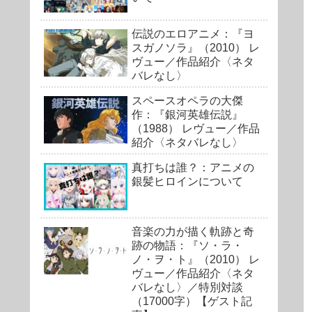
伝説のエロアニメ：『ヨ
スガノソラ』（2010） レ
ヴュー／作品紹介〈ネタ
バレなし〉
スペースオペラの大傑
作：『銀河英雄伝説』
（1988） レヴュー／作品
紹介〈ネタバレなし〉
真打ちは誰？：アニメの
銀髪ヒロインについて
音楽の力が描く軌跡と奇
跡の物語：『ソ・ラ・
ノ・ヲ・ト』（2010） レ
ヴュー／作品紹介〈ネタ
バレなし〉／特別対談
（17000字）【ゲスト記