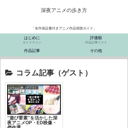
深夜アニメの歩き方
「名作保証書付きアニメ作品視聴ガイド」
はじめに
評価順
ガイドライン
作品記事リスト
作品記事
その他
コラム記事（ゲスト）
コラム記事（ゲスト）
“遊び要素”を活かした深
夜アニメOP・ED映像・
傑作選