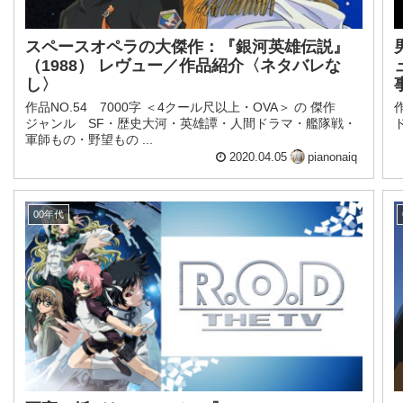
スペースオペラの大傑作：『銀河英雄伝説』
（1988） レヴュー／作品紹介〈ネタバレな
し〉
作品NO.54 7000字 ＜4クール尺以上・OVA＞ の 傑作
ジャンル SF・歴史大河・英雄譚・人間ドラマ・艦隊戦・
軍師もの・野望もの ...
2020.04.05
pianonaiq
00年代