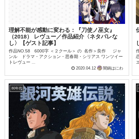
理解不能が感動に変わる：『刀使ノ巫女』
（2018） レヴュー／作品紹介〈ネタバレな
し〉【ゲスト記事】
作品NO.58 6000字 ＜２クール＞ の 名作＞良作 ジャ
ンル ドラマ・アクション・思春期・シリアス ワンツイー
トレヴュー ...
エ
2020.04.12
闇鍋はにわ
80年代