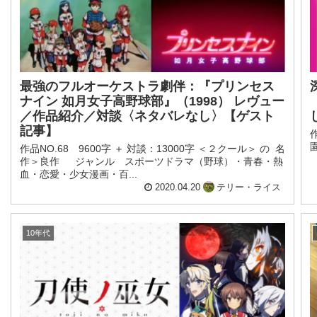
最強のフルオーケストラ劇伴：『プリンセス
ナイン 如月女子高野球部』（1998） レヴュー
／作品紹介／対談〈ネタバレなし〉【ゲスト
記事】
作品NO.68 9600字 ＋ 対談：13000字 ＜２クール＞ の 名
作＞良作 ジャンル スポーツドラマ（野球）・青春・熱
血・恋愛・少女漫画・百...
2020.04.20
テリー・ライス
10年代