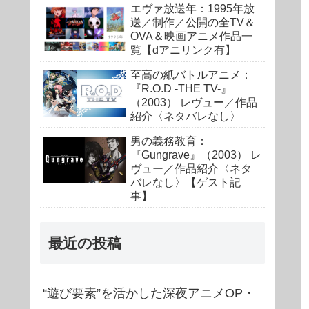
エヴァ放送年：1995年放
送／制作／公開の全TV＆
OVA＆映画アニメ作品一
覧【dアニリンク有】
至高の紙バトルアニメ：
『R.O.D -THE TV-』
（2003） レヴュー／作品
紹介〈ネタバレなし〉
男の義務教育：
『Gungrave』（2003） レ
ヴュー／作品紹介〈ネタ
バレなし〉【ゲスト記
事】
最近の投稿
“遊び要素”を活かした深夜アニメOP・