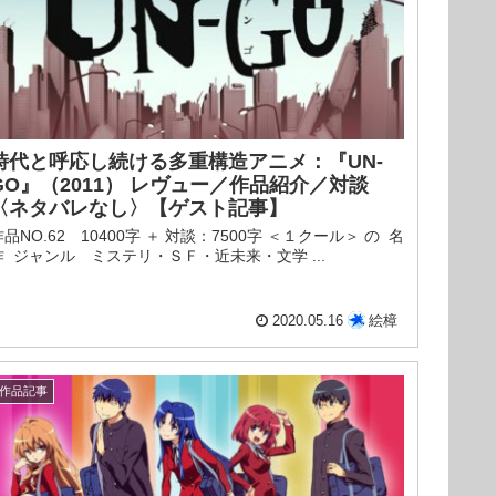
時代と呼応し続ける多重構造アニメ：『UN-
GO』（2011） レヴュー／作品紹介／対談
〈ネタバレなし〉【ゲスト記事】
作品NO.62 10400字 ＋ 対談：7500字 ＜１クール＞ の 名
作 ジャンル ミステリ・ＳＦ・近未来・文学 ...
2020.05.16
絵樟
作品記事