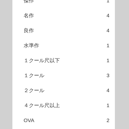
傑作
1
名作
4
良作
4
水準作
1
１クール尺以下
1
１クール
3
２クール
4
４クール尺以上
1
OVA
2