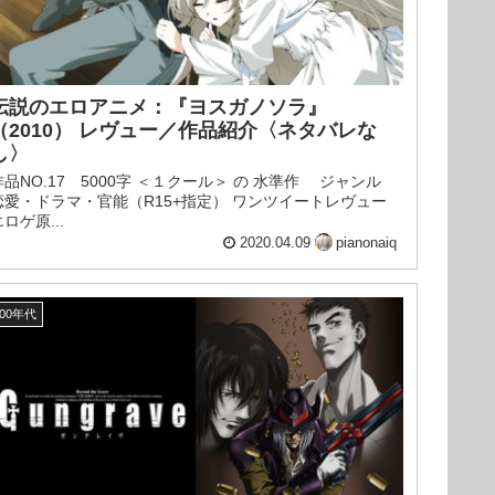
伝説のエロアニメ：『ヨスガノソラ』
（2010） レヴュー／作品紹介〈ネタバレな
し〉
作品NO.17 5000字 ＜１クール＞ の 水準作 ジャンル
恋愛・ドラマ・官能（R15+指定） ワンツイートレヴュー
ロゲ原...
2020.04.09
pianonaiq
00年代