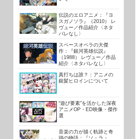
伝説のエロアニメ：『ヨ
スガノソラ』（2010） レ
ヴュー／作品紹介〈ネタ
バレなし〉
スペースオペラの大傑
作：『銀河英雄伝説』
（1988） レヴュー／作品
紹介〈ネタバレなし〉
真打ちは誰？：アニメの
銀髪ヒロインについて
“遊び要素”を活かした深夜
アニメOP・ED映像・傑作
選
音楽の力が描く軌跡と奇
跡の物語：『ソ・ラ・