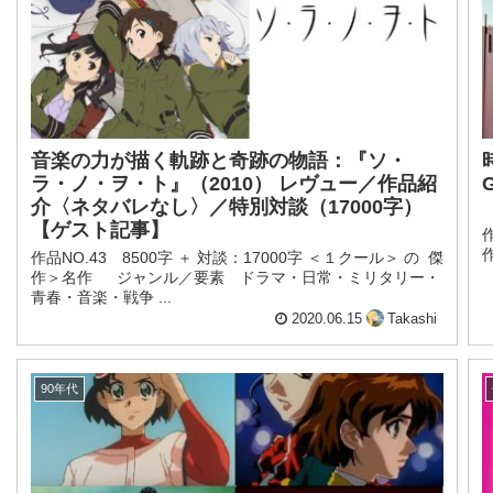
音楽の力が描く軌跡と奇跡の物語：『ソ・
ラ・ノ・ヲ・ト』（2010） レヴュー／作品紹
介〈ネタバレなし〉／特別対談（17000字）
【ゲスト記事】
作品NO.43 8500字 ＋ 対談：17000字 ＜１クール＞ の 傑
作＞名作 ジャンル／要素 ドラマ・日常・ミリタリー・
青春・音楽・戦争 ...
2020.06.15
Takashi
90年代