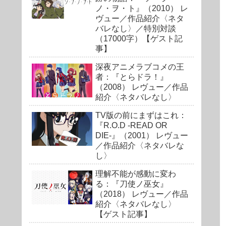
ノ・ヲ・ト』（2010） レ
ヴュー／作品紹介〈ネタ
バレなし〉／特別対談
（17000字）【ゲスト記
事】
深夜アニメラブコメの王
者：『とらドラ！』
（2008） レヴュー／作品
紹介〈ネタバレなし〉
TV版の前にまずはこれ：
『R.O.D -READ OR
DIE-』（2001） レヴュー
／作品紹介〈ネタバレな
し〉
理解不能が感動に変わ
る：『刀使ノ巫女』
（2018） レヴュー／作品
紹介〈ネタバレなし〉
【ゲスト記事】