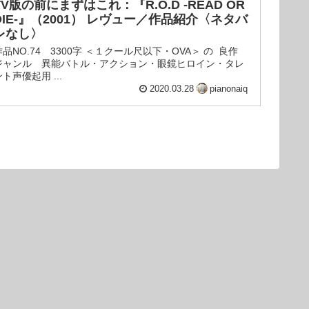
TV版の前にまずはこれ：『R.O.D -READ OR
DIE-』（2001） レヴュー／作品紹介〈ネタバ
レなし〉
作品NO.74 3300字 ＜１クール尺以下・OVA＞ の 良作
ジャンル 異能バトル・アクション・眼鏡ヒロイン・タレ
ト声優起用 ...
2020.03.28
pianonaiq