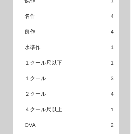
傑作
1
名作
4
良作
4
水準作
1
１クール尺以下
1
１クール
3
２クール
4
４クール尺以上
1
OVA
2