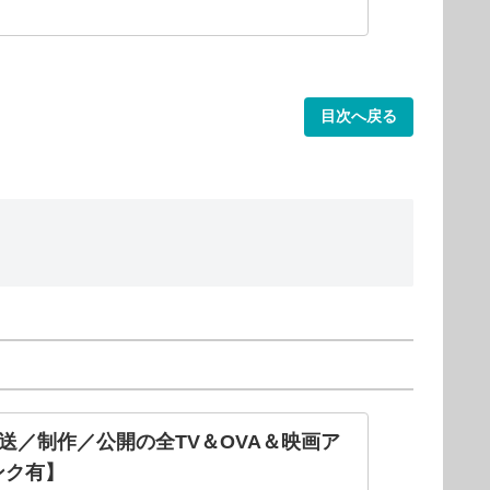
目次へ戻る
放送／制作／公開の全TV＆OVA＆映画ア
ンク有】