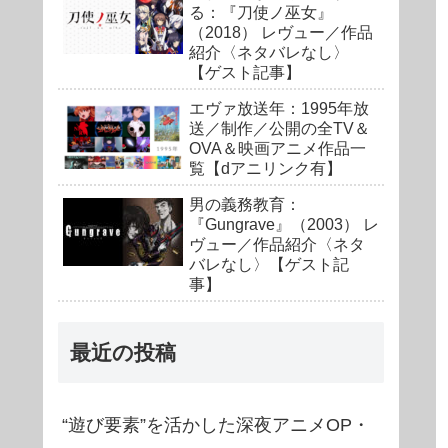
る：『刀使ノ巫女』
（2018） レヴュー／作品
紹介〈ネタバレなし〉
【ゲスト記事】
エヴァ放送年：1995年放
送／制作／公開の全TV＆
OVA＆映画アニメ作品一
覧【dアニリンク有】
男の義務教育：
『Gungrave』（2003） レ
ヴュー／作品紹介〈ネタ
バレなし〉【ゲスト記
事】
最近の投稿
“遊び要素”を活かした深夜アニメOP・