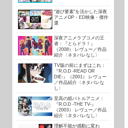
“遊び要素”を活かした深夜
アニメOP・ED映像・傑作
選
深夜アニメラブコメの王
者：『とらドラ！』
（2008） レヴュー／作品
紹介〈ネタバレなし〉
TV版の前にまずはこれ：
『R.O.D -READ OR
DIE-』（2001） レヴュー
／作品紹介〈ネタバレな
し〉
至高の紙バトルアニメ：
『R.O.D -THE TV-』
（2003） レヴュー／作品
紹介〈ネタバレなし〉
理解不能が感動に変わ