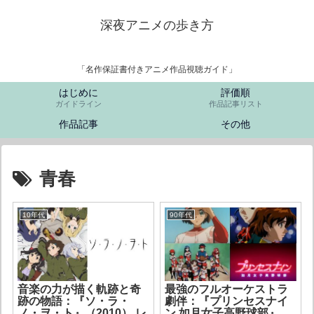
深夜アニメの歩き方
「名作保証書付きアニメ作品視聴ガイド」
はじめに
評価順
ガイドライン
作品記事リスト
作品記事
その他
青春
10年代
90年代
音楽の力が描く軌跡と奇
最強のフルオーケストラ
跡の物語：『ソ・ラ・
劇伴：『プリンセスナイ
ノ・ヲ・ト』（2010） レ
ン 如月女子高野球部』