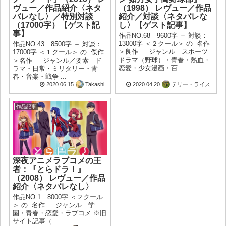
ヴュー／作品紹介〈ネタ
（1998） レヴュー／作品
バレなし〉／特別対談
紹介／対談〈ネタバレな
（17000字）【ゲスト記
し〉【ゲスト記事】
事】
作品NO.68 9600字 ＋ 対談：
13000字 ＜２クール＞ の 名作
作品NO.43 8500字 ＋ 対談：
＞良作 ジャンル スポーツ
17000字 ＜１クール＞ の 傑作
ドラマ（野球）・青春・熱血・
＞名作 ジャンル／要素 ド
恋愛・少女漫画・百...
ラマ・日常・ミリタリー・青
春・音楽・戦争 ...
2020.06.15
Takashi
2020.04.20
テリー・ライス
作品記事
深夜アニメラブコメの王
者：『とらドラ！』
（2008） レヴュー／作品
紹介〈ネタバレなし〉
作品NO.1 8000字 ＜２クール
＞ の 名作 ジャンル 学
園・青春・恋愛・ラブコメ ※旧
サイト記事（...