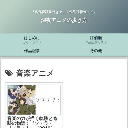
「名作保証書付きアニメ作品視聴ガイド」
深夜アニメの歩き方
はじめに
評価順
ガイドライン
作品記事リスト
作品記事
その他
音楽アニメ
10年代
音楽の力が描く軌跡と奇
跡の物語：『ソ・ラ・
ノ・ヲ・ト』（2010）