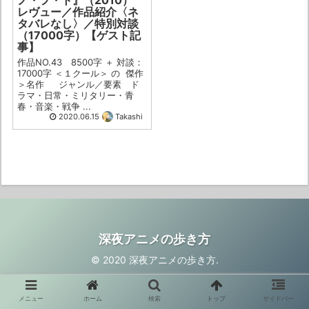
レヴュー／作品紹介〈ネ
タバレなし〉／特別対談
（17000字）【ゲスト記
事】
作品NO.43 8500字 ＋ 対談：
17000字 ＜１クール＞ の 傑作
＞名作 ジャンル／要素 ド
ラマ・日常・ミリタリー・青
春・音楽・戦争 ...
2020.06.15
Takashi
深夜アニメの歩き方
© 2020 深夜アニメの歩き方.
メニュー
ホーム
検索
トップ
サイドバー